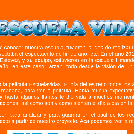
conocer nuestra escuela, tuvieron la idea de realizar u
taba el espectaculo de fin de año, etc. En el año 2014, 
 Estevez, y su equipo, estuvieron en la escuela filman
 año, en este caso Tarzan, todo desde la visión de un 
 la película Escuelavidas. El día del estreno todos lo
a mañana, para ver la película. Había mucha expecta
y hasta algunos llantos le dió vida a muchos moment
uaciones, así como son y como sienten el día a día en la
n para analizar y para guardar en el baúl de los rec
cto a partir de nuestro proyecto. Aca podemos ver la res