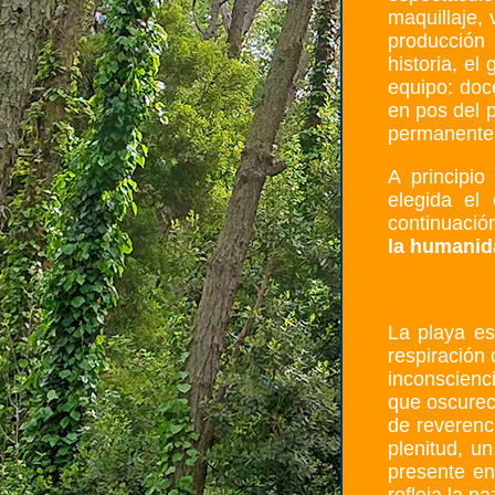
maquillaje, 
producción 
historia, e
equipo: doc
en pos del 
permanente 
A principi
elegida el
continuación
la humanid
La playa es
respiración
inconscienci
que oscurec
de reverenc
plenitud, u
presente en