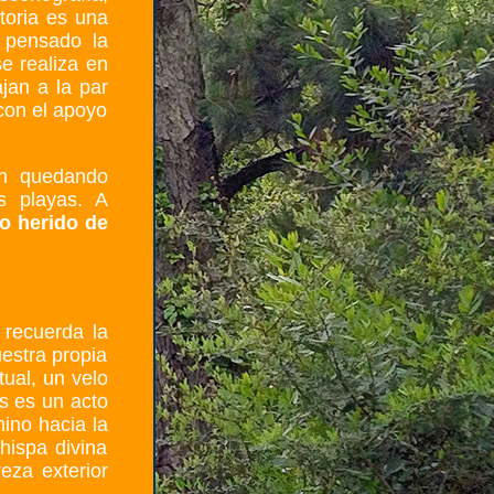
storia es una
n pensado la
e realiza en
jan a la par
con el apoyo
ón quedando
s playas. A
jo herido de
 recuerda la
estra propia
tual, un velo
s es un acto
ino hacia la
hispa divina
eza exterior