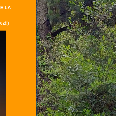
DE LA
z!!)