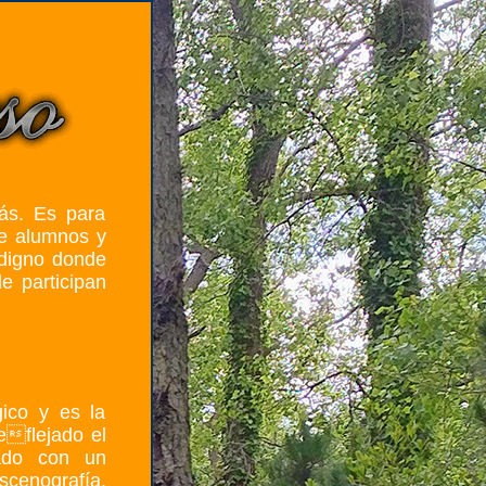
ás. Es para
re alumnos y
 digno donde
e participan
gico y es la
eflejado el
onado con un
scenografía,