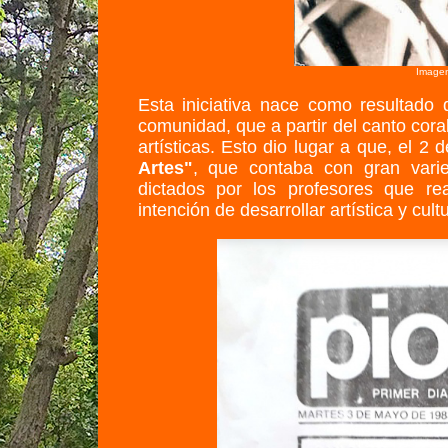
Imagen
Esta iniciativa nace como resultado
comunidad, que a partir del canto coral
artísticas. Esto dio lugar a que, el 
Artes"
, que contaba con gran varie
dictados por los profesores que re
intención de desarrollar artística y cu