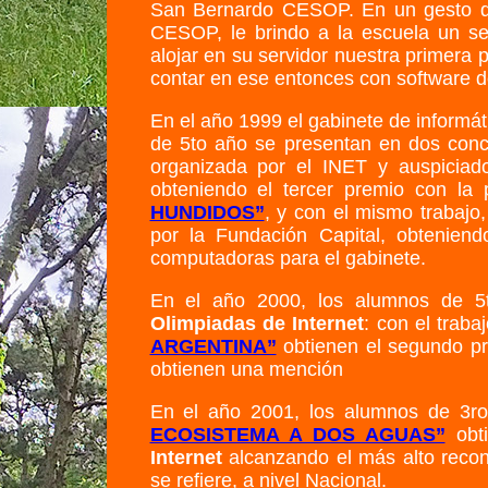
San Bernardo CESOP. En un gesto q
CESOP, le brindo a la escuela un ser
alojar en su servidor nuestra primera
contar en ese entonces con software d
En el año 1999 el gabinete de informát
de 5to año se presentan en dos con
organizada por el INET y auspiciad
obteniendo el tercer premio con la
HUNDIDOS”
, y con el mismo trabajo
por la Fundación Capital, obtenien
computadoras para el gabinete.
En el año 2000, los alumnos de 5t
Olimpiadas de Internet
: con el traba
ARGENTINA”
obtienen el segundo p
obtienen una mención
En el año 2001, los alumnos de 3ro
ECOSISTEMA A DOS AGUAS”
obti
Internet
alcanzando el más alto recon
se refiere, a nivel Nacional.